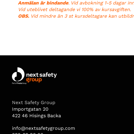
Anmälan är bindande
. Vid avbokning 1-5 dagar in
Vid uteblivet deltagande vi 100% av kursavgiften.
OBS.
Vid mindre än 3 st kursdeltagare kan utbild
Next Safety Group
Importgatan 20
422 46 Hisings Backa
info@nextsafetygroup.com