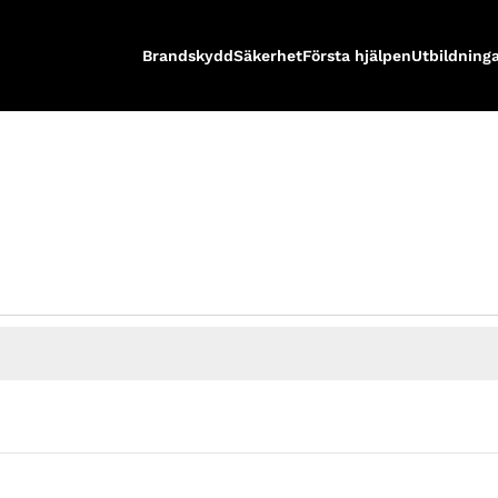
Brandskydd
Säkerhet
Första hjälpen
Utbildning
O
ONSDAG
T
TORSDAG
F
FREDAG