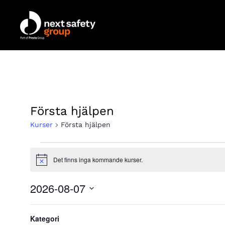
Skip to main content
Första hjälpen
Kurser
Första hjälpen
Kurser
Det finns inga kommande kurser.
Notice
2026-08-07
Välj
Kalender
Filter
Ändring
M
MÅNDAG
T
TISDAG
datum.
Kategori
av