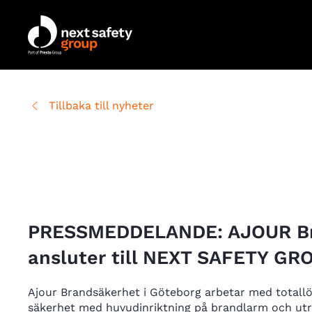
Skip to main content
Tillbaka till nyheter
29 september, 2023
PRESSMEDDELANDE: AJOUR Br
ansluter till NEXT SAFETY GR
Ajour Brandsäkerhet i Göteborg arbetar med totall
säkerhet med huvudinriktning på brandlarm och ut