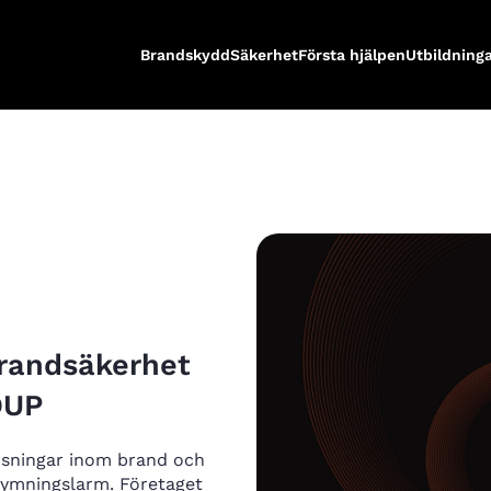
Brandskydd
Säkerhet
Första hjälpen
Utbildning
andsäkerhet
OUP
ösningar inom brand och
rymningslarm. Företaget