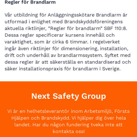
Regler för Brandlarm
Vår utbildning för Anläggningsskötare Brandlarm är
utformad i enlighet med Brandskyddsföreningens
aktuella riktlinjer, ”Regler för brandlarm” SBF 110:8.
Dessa regler specificerar kursens innehåll och
varaktighet, som är cirka 6 timmar. I regelverket
ingår även riktlinjer för dimensionering, installation,
drift och underhåll av brandlarmssystem. Syftet med
dessa regler är att säkerställa en standardiserad och
säker installationspraxis för brandlarm i Sverige.
Next Safety Group
Vi är en helhetsleverantör inom Arbetsmiljö, Första
Hjälpen och Brandskydd. Vi hjälper dig över hela
landet. Har du någon fundering tveka inte att
kontakta oss!