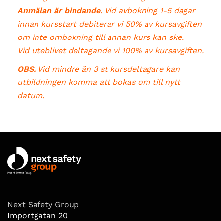
Anmälan är bindande
. Vid avbokning 1-5 dagar
innan kursstart debiterar vi 50% av kursavgiften
om inte ombokning till annan kurs kan ske.
Vid uteblivet deltagande vi 100% av kursavgiften.
OBS.
Vid mindre än 3 st kursdeltagare kan
utbildningen komma att bokas om till nytt
datum.
Next Safety Group
Importgatan 20