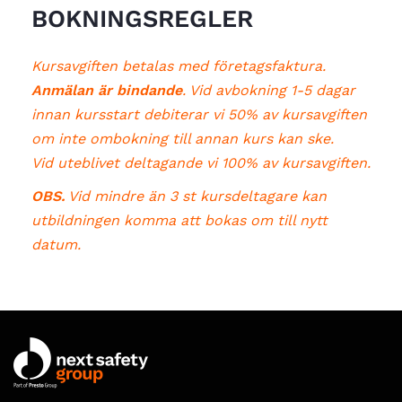
BOKNINGSREGLER
Kursavgiften betalas med företagsfaktura.
Anmälan är bindande
. Vid avbokning 1-5 dagar
innan kursstart debiterar vi 50% av kursavgiften
om inte ombokning till annan kurs kan ske.
Vid uteblivet deltagande vi 100% av kursavgiften.
OBS.
Vid mindre än 3 st kursdeltagare kan
utbildningen komma att bokas om till nytt
datum.