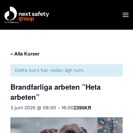
Skip to main content
« Alla Kurser
C
Detta kurs har redan ägt rum.
Brandfarliga arbeten ”Heta
arbeten”
2390KR
3 juni 2025 @ 09:00
-
16:00