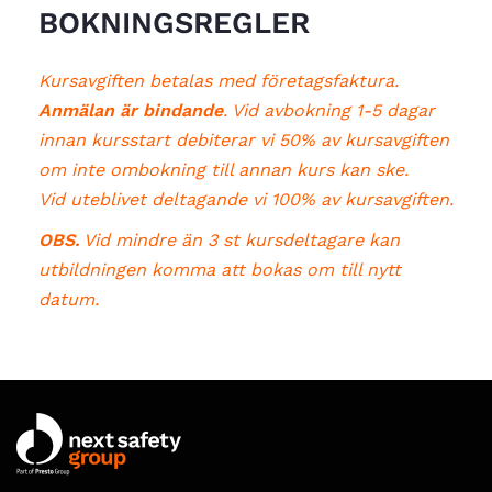
BOKNINGSREGLER
Kursavgiften betalas med företagsfaktura.
Anmälan är bindande
. Vid avbokning 1-5 dagar
innan kursstart debiterar vi 50% av kursavgiften
om inte ombokning till annan kurs kan ske.
Vid uteblivet deltagande vi 100% av kursavgiften.
OBS.
Vid mindre än 3 st kursdeltagare kan
utbildningen komma att bokas om till nytt
datum.