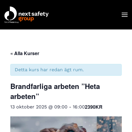
Skip to main content
« Alla Kurser
C
Detta kurs har redan ägt rum.
Brandfarliga arbeten ”Heta
arbeten”
2390KR
13 oktober 2025 @ 09:00
-
16:00