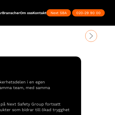
ar
Branscher
Om oss
Kontakt
Next SBA
020-29 90 00
Close
kerhetsdelen i en egen
av samma team, med samma
 på Next Safety Group fortsatt
ukter som bidrar till ökad trygghet