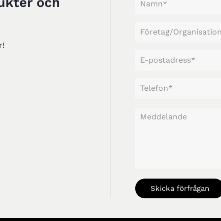
ukter och
r!
Skicka förfrågan