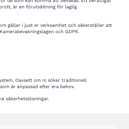
för de som kan komma att bevakas. Ett berättigat
ott, är en förutsättning för laglig
 som gäller i just er verksamhet och säkerställer att
d Kamerabevakningslagen och GDPR.
system. Oavsett om ni söker traditionell
 som är anpassad efter era behov.
a säkerhetslösningar.