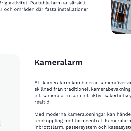
ig aktivitet. Portabla larm är särskilt
gar och områden där fasta installationer
Kameralarm
Ett kameralarm kombinerar kameraövervakn
skillnad från traditionell kamerabevakni
ett kameralarm som ett aktivt säkerhetssy
realtid.
Med moderna kameralösningar kan händelse
uppkoppling mot larmcentral. Kameralar
inbrottslarm, passersystem och kassasyst