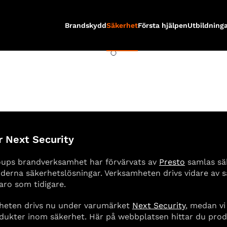
Brandskydd
Säkerhet
Första hjälpen
Utbildning
 Next Security
oups brandverksamhet har förvärvats av
Presto
samlas sä
moderna säkerhetslösningar. Verksamheten drivs vidare 
ro som tidigare.
heten drivs nu under varumärket
Next Security
, medan vi
odukter inom säkerhet. Här på webbplatsen hittar du prod